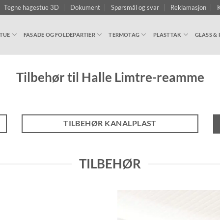
Tegne hagestue 3D
Dokument
Spørsmål og svar
Reklamasjon
K
TUE
FASADE OG FOLDEPARTIER
TERMOTAG
PLASTTAK
GLASS & 
Tilbehør til Halle Limtre-reamme
TILBEHØR KANALPLAST
TILBEHØR