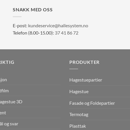
SNAKK MED OSS
E-post:
kundeservice@hallesystem.no
Telefon (8.00-15.00):
37 41 86 72
RIKTIG
PRODUKTER
sjon
Hagestuepartier
film
Hagestue
hagestue 3D
Fasade og Foldepartier
ent
Termotag
l og svar
Plasttak