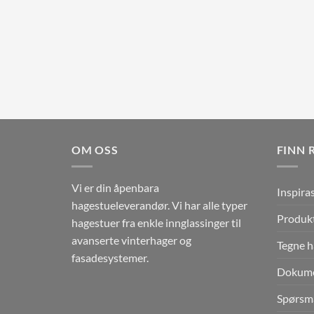
OM OSS
FINN 
Vi er din åpenbara
Inspira
hagestueleverandør. Vi har alle typer
Produkt
hagestuer fra enkle innglassinger til
avanserte vinterhager og
Tegne 
fasadesystemer.
Dokum
Spørsmå