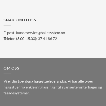
SNAKK MED OSS
E-post:
kundeservice@hallesystem.no
Telefon (8.00-15.00):
37 41 86 72
OM OSS
Vi er din åpenbara hagestueleverandør. Vi har alle typer
hagestuer fra enkle innglassinger til avanserte vinterhager og
fasadesystemer.