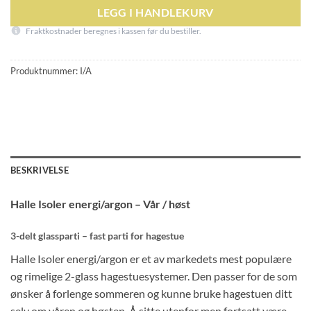
LEGG I HANDLEKURV
Fraktkostnader beregnes i kassen før du bestiller.
Produktnummer:
I/A
BESKRIVELSE
Halle Isoler energi/argon – Vår / høst
3-delt glassparti – fast parti for hagestue
Halle Isoler energi/argon er et av markedets mest populære
og rimelige 2-glass hagestuesystemer. Den passer for de som
ønsker å forlenge sommeren og kunne bruke hagestuen ditt
selv om våren og høsten. Å sitte utenfor men fortsatt være