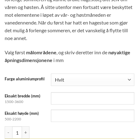
våren og høsten. Å sitte utenfor men fortsatt være beskyttet
mot elementene i løpet av vår- og høstmåneden er
vanedennende. Når du først har hatt en hagestue som gjør
det mulig å forlenge sommeren, er det vanskelig å flytte till
noe annet.
Valg først
målområdene
, og skriv deretter inn de
nøyaktige
åpningsdimensjonene
i mm
Farge aluminiumprofil
Eksakt bredde (mm)
1500-3600
Eksakt høyde (mm)
500-2200
FAST 3-DELT HALLE ISOLER ENERGI/ARGON UNIKE MÅLINGER anta