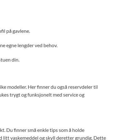
fil på gavlene.
dine egne lengder ved behov.
stuen din.
like modeller. Her finner du også reservdeler til
brukes trygt og funksjonelt med service og
dukt. Du finner små enkle tips som å holde
 litt vaskemeddel og skyll deretter grundig. Dette