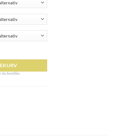
TAK antall
LEKURV
 du bestiller.