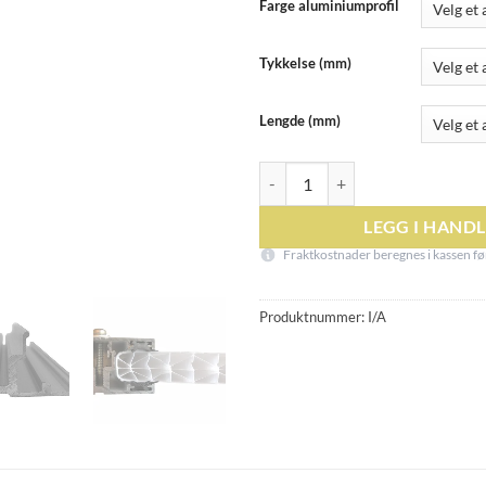
Farge aluminiumprofil
Tykkelse (mm)
Lengde (mm)
GAVELPROFIL FOR KANALPLAST
LEGG I HAND
Fraktkostnader beregnes i kassen før
Produktnummer:
I/A