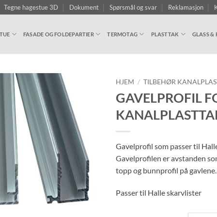
Tegne hagestue 3D
Dokument
Spørsmål og svar
Reklamasjon
K
TUE
FASADE OG FOLDEPARTIER
TERMOTAG
PLASTTAK
GLASS & 
HJEM
/
TILBEHØR KANALPLA
GAVELPROFIL F
KANALPLASTTA
Gavelprofil som passer til Halle
Gavelprofilen er avstanden so
topp og bunnprofil på gavlene.
Passer til Halle skarvlister