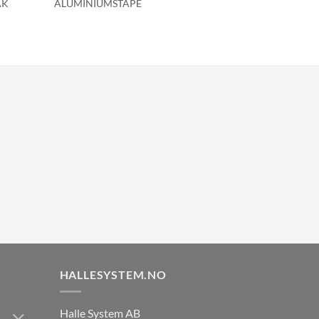
AK
ALUMINIUMSTAPE
HALLESYSTEM.NO
Halle System AB