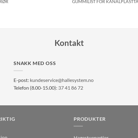
NRØR
GUMMILIST FOR KANALPLASTT
Kontakt
SNAKK MED OSS
E-post:
kundeservice@hallesystem.no
Telefon (8.00-15.00):
37 41 86 72
RIKTIG
PRODUKTER
sjon
Hagestuepartier