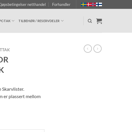
jøpsbetingelser netthandel
Forhandler
PC-TAK
TILBEHØR / RESERVDELER
STTAK
OR
K
 Skarvlister.
m er plassert mellom