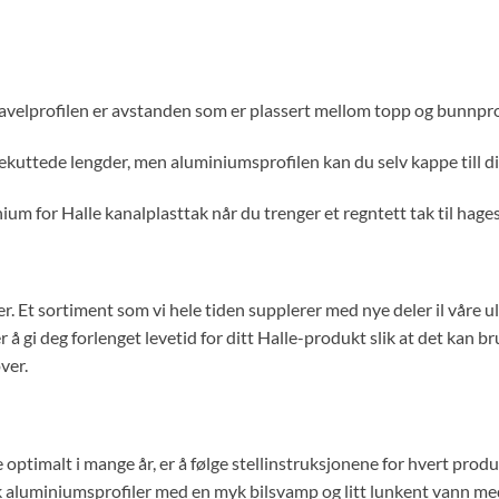
Gavelprofilen er avstanden som er plassert mellom topp og bunnpro
igekuttede lengder, men aluminiumsprofilen kan du selv kappe till 
nium for Halle kanalplasttak når du trenger et regntett tak til hage
er. Et sortiment som vi hele tiden supplerer med nye deler il våre u
er å gi deg forlenget levetid for ditt Halle-produkt slik at det kan 
ver.
re optimalt i mange år, er å følge stellinstruksjonene for hvert pro
k aluminiumsprofiler med en myk bilsvamp og litt lunkent vann med