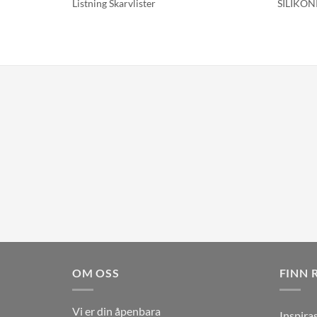
Listning Skarvlister
SILIKO
 (IKKE 2-
OM OSS
FINN 
Vi er din åpenbara
Inspira