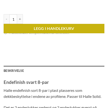
ENDEFINISH SVART 8-PAR antall
LEGG I HANDLEKURV
Fraktkostnader beregnes i kassen før du bestiller.
BESKRIVELSE
Endefinish svart 8-par
Halle endefinish sort 8-par i plast plasseres som
dekkbeskyttelse i endene av profilene. Passer til Halle Solid.
Det er 2 endestykker nederst og 2 endestykker øverst på