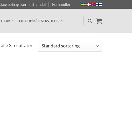
jøpsbetingelser netthandel
Forhandler
PC-TAK
TILBEHØR / RESERVDELER
 alle 3 resultater