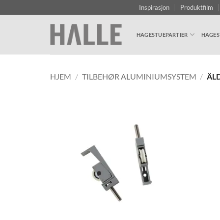
Skip
Inspirasjon
Produktfilm
to
content
HAGESTUEPARTIER
HAGES
HJEM
/
TILBEHØR ALUMINIUMSYSTEM
/
ÄL