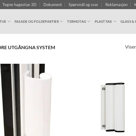
Tegne hagestue 3D
Dokument
Spørsmål og svar
Reklamasjon
K
TUE
FASADE OG FOLDEPARTIER
TERMOTAG
PLASTTAK
GLASS & 
Viser
DRE UTGÅNGNA SYSTEM